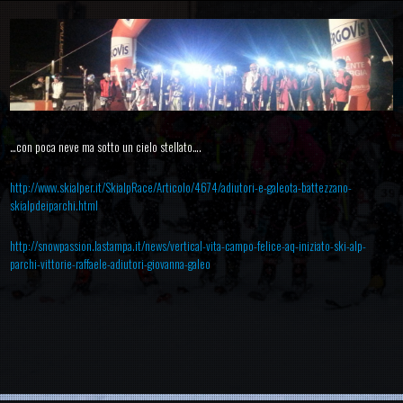
…con poca neve ma sotto un cielo stellato….
http://www.skialper.it/SkialpRace/Articolo/4674/adiutori-e-galeota-battezzano-
skialpdeiparchi.html
http://snowpassion.lastampa.it/news/vertical-vita-campo-felice-aq-iniziato-ski-alp-
parchi-vittorie-raffaele-adiutori-giovanna-galeo