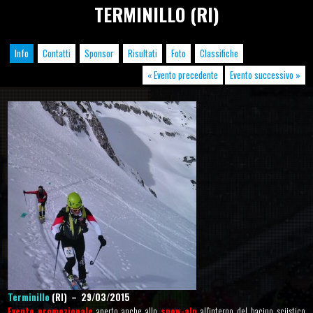
TERMINILLO (RI)
Info
Contatti
Sponsor
Risultati
Foto
Classifiche
« Evento precedente
Evento successivo »
Terminillo
(RI) – 29/03/2015
Evento promozionale
aperto anche allo
snow-alp
all’interno del bacino sciistico