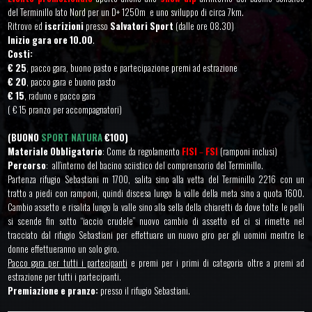
del Terminillo lato Nord per un D+ 1250m e uno sviluppo di circa 7km.
Ritrovo ed
iscrizioni
presso
Salvatori Sport
(dalle ore 08.30)
Inizio gara ore 10.00
.
Costi:
€ 25
, pacco gara, buono pasto e partecipazione premi ad estrazione
€ 20
, pacco gara e buono pasto
€ 15
, raduno e pacco gara
( € 15 pranzo per accompagnatori)
(BUONO
SPORT NATURA
€100)
Materiale Obbligatorio
: Come da regolamento
FISI
–
FSI
(ramponi inclusi)
Percorso
: all’interno del bacino sciistico del comprensorio del Terminillo.
Partenza rifugio Sebastiani m 1700, salita sino alla vetta del Terminillo 2216 con un
tratto a piedi con ramponi, quindi discesa lungo la valle della meta sino a quota 1600.
Cambio assetto e risalita lungo la valle sino alla sella della chiaretti da dove tolte le pelli
si scende fin sotto “iaccio crudele” nuovo cambio di assetto ed ci si rimette nel
tracciato dal rifugio Sebastiani per effettuare un nuovo giro per gli uomini mentre le
donne effettueranno un solo giro.
Pacco gara per tutti i partecipanti
e premi per i primi di categoria oltre a premi ad
estrazione per tutti i partecipanti.
Premiazione e pranzo:
presso il rifugio Sebastiani.