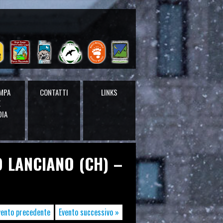
MPA
CONTATTI
LINKS
E
DIA
O LANCIANO (CH) –
vento precedente
Evento successivo »