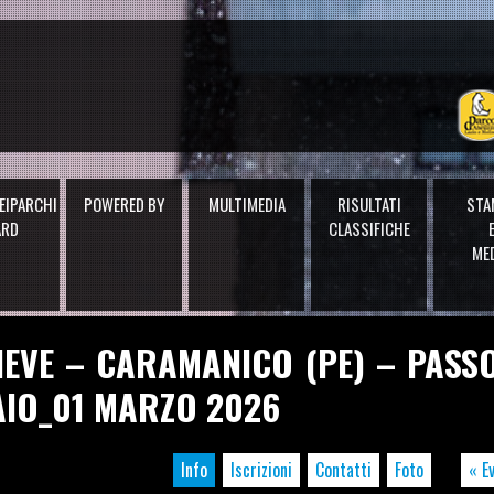
EIPARCHI
POWERED BY
MULTIMEDIA
RISULTATI
STA
ARD
CLASSIFICHE
ME
NEVE – CARAMANICO (PE) – PASS
AIO_01 MARZO 2026
Info
Iscrizioni
Contatti
Foto
« E