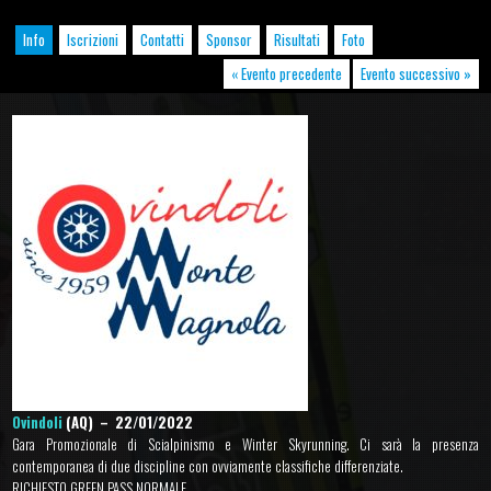
Info
Iscrizioni
Contatti
Sponsor
Risultati
Foto
« Evento precedente
Evento successivo »
Ovindoli
(AQ) – 22/01/2022
Gara Promozionale di Scialpinismo e Winter Skyrunning. Ci sarà la presenza
contemporanea di due discipline con ovviamente classifiche differenziate.
RICHIESTO GREEN PASS NORMALE